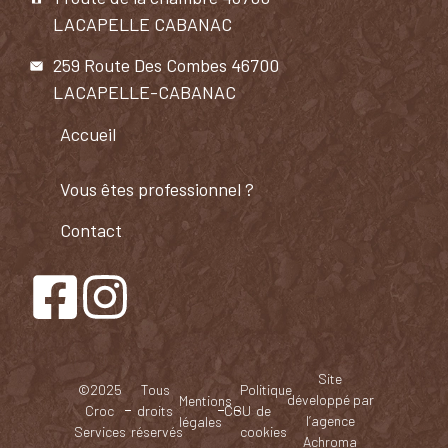
LACAPELLE CABANAC
259 Route Des Combes 46700
LACAPELLE-CABANAC
Accueil
Vous êtes professionnel ?​
Contact
Site
©2025
Tous
Politique
développé par
Mentions
Croc
droits
CGU
de
l’agence
légales
Services
réservés
cookies
Achroma