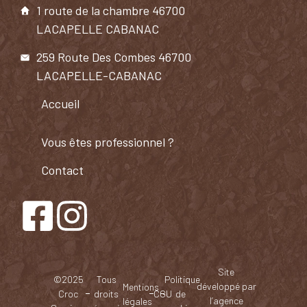
1 route de la chambre 46700
LACAPELLE CABANAC
259 Route Des Combes 46700
LACAPELLE-CABANAC
Accueil
Vous êtes professionnel ?​
Contact
Site
©2025
Tous
Politique
développé par
Mentions
Croc
droits
CGU
de
l’agence
légales