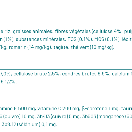
 riz, graisses animales, fibres végétales (cellulose 4%, pu
on (1%), substances minérales, FOS (0,1%), MOS (0,1%), léci
, romarin (14 mg/kg), tagète, thé vert (10 mg/kg).
17,0%, cellulose brute 2,5%, cendres brutes 6,9%, calcium
 6 1,2%.
tamine E 500 mg, vitamine C 200 mg, β-carotène 1 mg, taur
05 (cuivre) 10 mg, 3b413 (cuivre) 5 mg, 3b503 (manganèse) 5
 3b8.12 (sélénium) 0,1 mg.