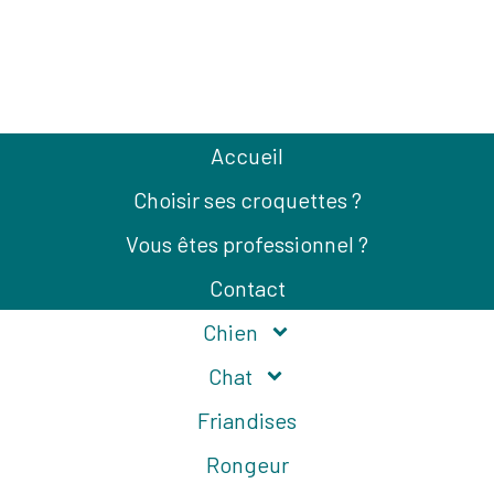
Accueil
Choisir ses croquettes ?
Vous êtes professionnel ?
Contact
Chien
Comment nous contacter ?
Chat
Friandises
Comment
Horaires
SAS CROC
Rongeur
nous
d'ouverture
SERVICES