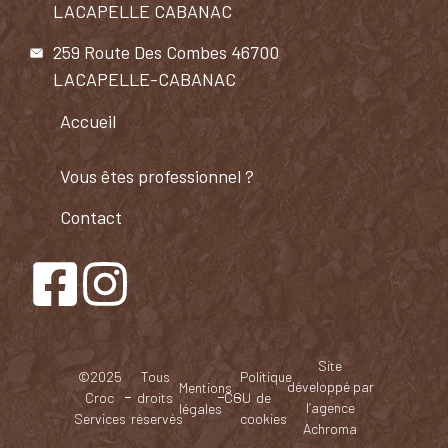
LACAPELLE CABANAC
259 Route Des Combes 46700
LACAPELLE-CABANAC
Accueil
Vous êtes professionnel ?​
Contact
Site
©2025
Tous
Politique
développé par
Mentions
Croc
droits
CGU
de
l’agence
légales
Services
réservés
cookies
Achroma