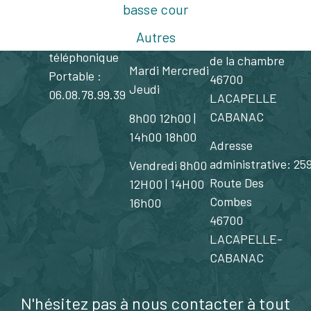
basse cour
contacter ?
Lundi 14h00
Adresse
Autres
Contact
18 h00
dépôt: 1 route
téléphonique
de la chambre
Mardi Mercredi
Portable :
46700
Jeudi
06.08.78.99.39
LACAPELLE
CABANAC
8h00 12h00 |
14h00 18h00
Adresse
administrative:
25
Vendredi 8h00
Route Des
12H00 | 14H00
Combes
16h00
46700
LACAPELLE-
CABANAC
N'hésitez pas à nous contacter à tout